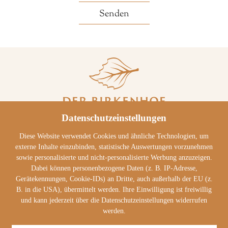
Datenschutzeinstellungen
Diese Website verwendet Cookies und ähnliche Technologien, um
Hofenstetten 55
externe Inhalte einzubinden, statistische Auswertungen vorzunehmen
92431 Neunburg v. Wald
sowie personalisierte und nicht-personalisierte Werbung anzuzeigen.
Dabei können personenbezogene Daten (z. B. IP-Adresse,
Tel.: +49 (0)9439 950-0
Gerätekennungen, Cookie-IDs) an Dritte, auch außerhalb der EU (z.
personal@der-birkenhof.de
B. in die USA), übermittelt werden. Ihre Einwilligung ist freiwillig
und kann jederzeit über die Datenschutzeinstellungen widerrufen
werden.