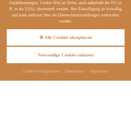
Gerätekennungen, Cookie-IDs) an Dritte, auch außerhalb der EU (z.
B. in die USA), übermittelt werden. Ihre Einwilligung ist freiwillig
und kann jederzeit über die Datenschutzeinstellungen widerrufen
werden.
🍪 Alle Cookies akzeptieren
Notwendige Cookies zulassen
Cookies konfigurieren
Datenschutz
Impressum