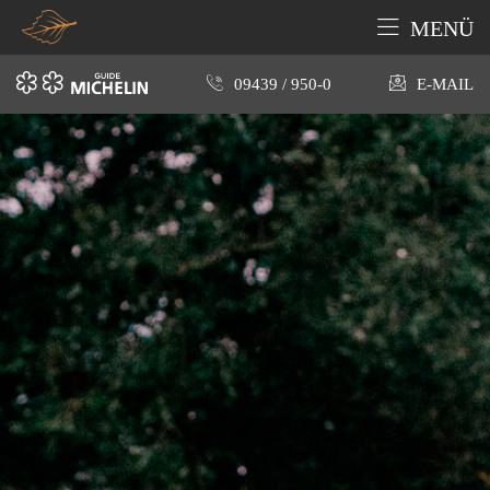
MENÜ
09439 / 950-0
E-MAIL