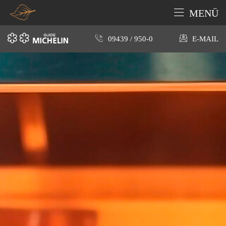
MENÜ
09439 / 950-0
E-MAIL