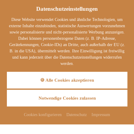
m/w/d
Datenschutzeinstellungen
Details
Bewerben
Diese Website verwendet Cookies und ähnliche Technologien, um
externe Inhalte einzubinden, statistische Auswertungen vorzunehmen
sowie personalisierte und nicht-personalisierte Werbung anzuzeigen.
Dabei können personenbezogene Daten (z. B. IP-Adresse,
Gerätekennungen, Cookie-IDs) an Dritte, auch außerhalb der EU (z.
B. in die USA), übermittelt werden. Ihre Einwilligung ist freiwillig
Jetzt bewerben
und kann jederzeit über die Datenschutzeinstellungen widerrufen
DER NÄCHSTE KARRIERESCHRITT WARTET
werden.
🍪 Alle Cookies akzeptieren
Job
Notwendige Cookies zulassen
Cookies konfigurieren
Datenschutz
Impressum
Kontaktdaten
Anrede
*
/
Titel