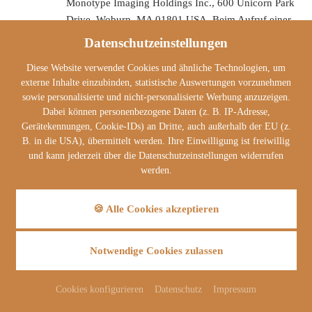
Monotype Imaging Holdings Inc., 600 Unicorn Park
Drive, Woburn, MA 01801 USA. Beim Aufruf einer
Seite lädt Ihr Browser die benötigten Web Fonts in
Datenschutzeinstellungen
ihren Browsercache, um Texte und Schriftarten
Diese Website verwendet Cookies und ähnliche Technologien, um
korrekt anzuzeigen.
externe Inhalte einzubinden, statistische Auswertungen vorzunehmen
Zu diesem Zweck muss der von Ihnen verwendete
sowie personalisierte und nicht-personalisierte Werbung anzuzeigen.
Dabei können personenbezogene Daten (z. B. IP-Adresse,
Browser Verbindung zu den Servern von Monotype
Gerätekennungen, Cookie-IDs) an Dritte, auch außerhalb der EU (z.
aufnehmen. Hierdurch erlangt Monotype Kenntnis
B. in die USA), übermittelt werden. Ihre Einwilligung ist freiwillig
darüber, dass über Ihre (IP-Adresse,
und kann jederzeit über die Datenschutzeinstellungen widerrufen
Browserinformationen (Name, Version), Webseite,
werden.
Betriebssystem des Nutzers, Bildschirmauflösung des
Nutzers, Spracheinstellungen des Browsers bzw. des
🍪 Alle Cookies akzeptieren
Betriebssystems des Nutzers, Schriftdatei) unsere
Website aufgerufen wurde. Die Nutzung von
Monotype Web Fonts erfolgt im Interesse einer
Notwendige Cookies zulassen
einheitlichen und ansprechenden Darstellung unserer
Online-Angebote. Dies stellt ein berechtigtes Interesse
Cookies konfigurieren
Datenschutz
Impressum
im Sinne von Art. 6 Abs. 1 lit. f DSGVO dar.